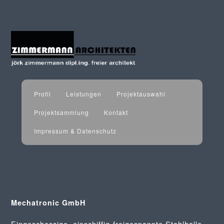
Profil
Leistungen
Projektauswahl
Projektsammlung
Kontakt
Impressum & Datenschutz
Mechatronic GmbH
Eingeschossige, einschiffig-freigespannte Stahlhalle